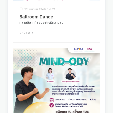
22 เมษายน 2569, 14:47 น.
Ballroom Dance
คลาสลีลาศที่สอนอย่างมีความสุข
อ่านต่อ