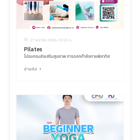
27 เมษายน 2566, 10:21 น.
Pilates
โปรแกรมส่งเสริมสุขภาพ การออกกำลังกายพิลาทิส
อ่านต่อ