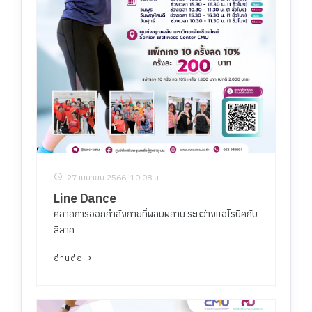
27 เมษายน 2566, 10:08 น.
Line Dance
คลาสการออกกำลังกายที่ผสมผสาน ระหว่างแอโรบิคกับ
ลีลาศ
อ่านต่อ