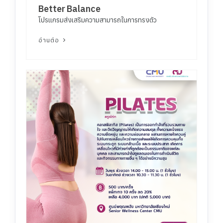
Better Balance
โปรแกรมส่งเสริมความสามารถในการทรงตัว
อ่านต่อ