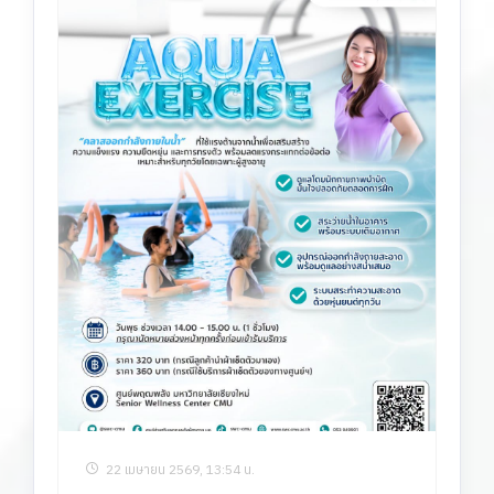
22 เมษายน 2569, 13:54 น.