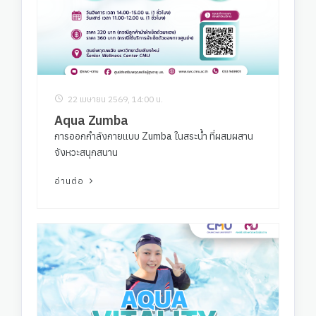
22 เมษายน 2569, 14:00 น.
Aqua Zumba
การออกกำลังกายแบบ Zumba ในสระน้ำ ที่ผสมผสาน
จังหวะสนุกสนาน
อ่านต่อ