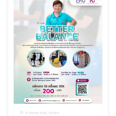
27 เมษายน 2566, 10:18 น.