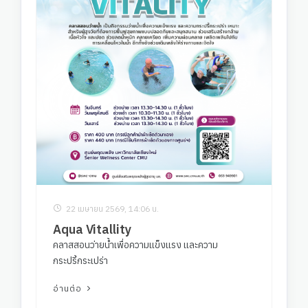
22 เมษายน 2569, 14:06 น.
Aqua Vitallity
คลาสสอนว่ายน้ำเพื่อความแข็งแรง และความ
กระปรี้กระเปร่า
อ่านต่อ