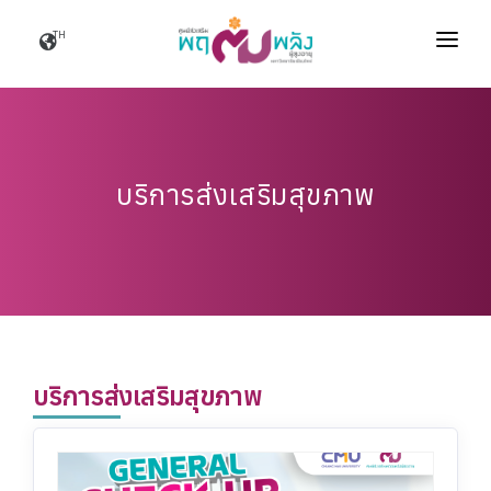
TH
หน้าแรก
เกี่ยวกับเรา
บริการของเรา
บริการส่งเสริมสุขภาพ
แหล่งองค์ความรู้
บริการส่งเสริมสุขภาพ