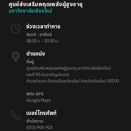
ศูนย์ส่งเสริมพฤฒพลังผู้สูงอายุ
มหาวิทยาลัยเชียงใหม่
ช่วงเวลาทำการ
จันทร์ - อาทิตย์
08:00 น. - 20:00 น.
ตำแหน่ง
ที่อยู่
ศูนย์ส่งเสริมพฤฒพลังผู้สูงอายุ มหาวิทยาลัยเชียงใหม่
เลขที่ 45 ถนนเจริญประเทศ
ตำบลป่าแดด อำเภอเมืองเชียงใหม่ จังหวัดเชียงใหม่ 50100
พิกัด GPS
Google Maps
เบอร์โทรศัพท์
สำนักงาน
(053) 904-914